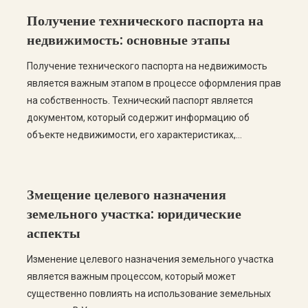
инструкцию по узаконению модульной АЗС, а также
Получение технического паспорта на
ответим на самые частые вопросы. […]
недвижимость: основные этапы
Получение технического паспорта на недвижимость
является важным этапом в процессе оформления прав
на собственность. Технический паспорт является
документом, который содержит информацию об
объекте недвижимости, его характеристиках,
площади, планировке и других важных данных. В этой
статье мы рассмотрим основные этапы получения
технического паспорта, а также ответим на самые
Змещение целевого назначения
распространенные вопросы по этой теме. Этапы
земельного участка: юридические
получения технического […]
аспекты
Изменение целевого назначения земельного участка
является важным процессом, который может
существенно повлиять на использование земельных