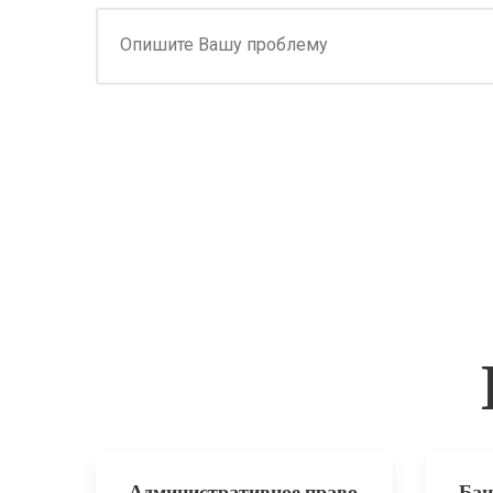
Административное право
Бан