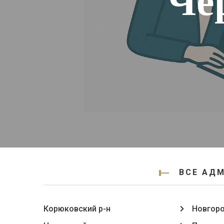
Че
ВСЕ АД
Корюковский р-н
Новгоро