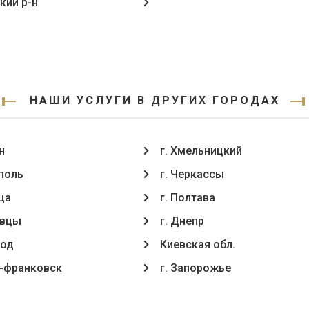
кий р-н
НАШИ УСЛУГИ В ДРУГИХ ГОРОДАХ
н
г. Хмельницкий
ополь
г. Черкассы
ца
г. Полтава
oвцы
г. Днепр
род
Киевская обл.
о-франковск
г. Запорожье