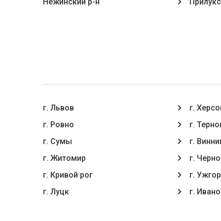
Нежинский р-н
Прилукс
г. Львов
г. Херсо
г. Ровно
г. Терн
г. Сумы
г. Винни
г. Житомир
г. Черн
г. Кривой рог
г. Ужго
г. Луцк
г. Иван