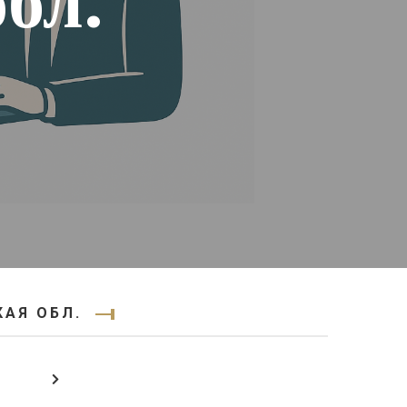
бл.
АЯ ОБЛ.