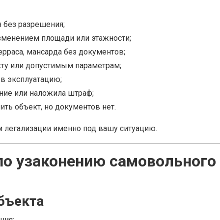
 без разрешения;
зменением площади или этажности;
ерраса, мансарда без документов;
кту или допустимым параметрам;
в эксплуатацию;
ие или наложила штраф;
ть объект, но документов нет.
 легализации именно под вашу ситуацию.
 по узаконению самовольного
объекта
ния;