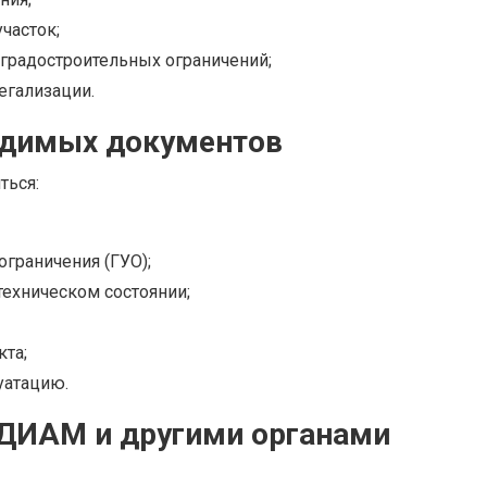
часток;
 градостроительных ограничений;
егализации.
одимых документов
ться:
ограничения (ГУО);
 техническом состоянии;
кта;
уатацию.
 ДИАМ и другими органами