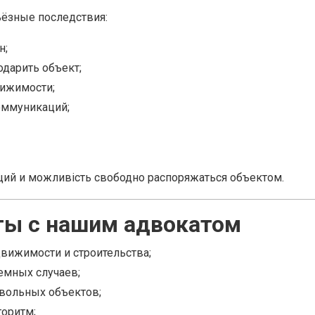
ьёзные последствия:
н;
дарить объект;
вижимости;
оммуникаций;
ций и можливість свободно распоряжаться объектом.
ты с нашим адвокатом
движимости и строительства;
емных случаев;
вольных объектов;
горитм;