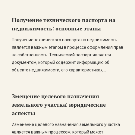
этапов, вы сможете успешно пройти все этапы
легализации. В этом посте мы рассмотрим пошаговую
инструкцию по узаконению модульной АЗС, а также
Получение технического паспорта на
ответим на самые частые вопросы. […]
недвижимость: основные этапы
Получение технического паспорта на недвижимость
является важным этапом в процессе оформления прав
на собственность. Технический паспорт является
документом, который содержит информацию об
объекте недвижимости, его характеристиках,
площади, планировке и других важных данных. В этой
статье мы рассмотрим основные этапы получения
технического паспорта, а также ответим на самые
Змещение целевого назначения
распространенные вопросы по этой теме. Этапы
земельного участка: юридические
получения технического […]
аспекты
Изменение целевого назначения земельного участка
является важным процессом, который может