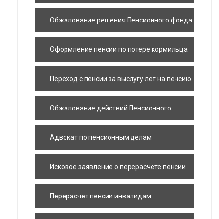
Обжалование решения Пенсионного фонда
в суде
Оформление пенсии по потере кормильца
Переход с пенсии за выслугу лет на пенсию
по возрасту
Обжалование действий Пенсионного
фонда Украины
Адвокат по пенсионным делам
Исковое заявление о перерасчете пенсии
чернобыльцам
Перерасчет пенсии инвалидам