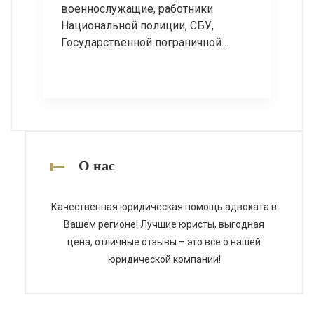
военнослужащие, работники
Национальной полиции, СБУ,
Государственной пограничной
службы, ГСЧС, Национальной
гвардии, Государственной
уголовно-исполнительной службы
и других силовых органов нередко
сталкиваются с нарушением своих
пенсионных прав. Наиболее
распространенными проблемами
О нас
является отказ в перерасчете
пенсии, ограничение ее
Качественная юридическая помощь адвоката в
максимального размера,
Вашем регионе! Лучшие юристы, выгодная
невыполнение судебных решений
цена, отличные отзывы – это все о нашей
и невыплата причитающихся сумм.
юридической компании!
Наши юристы специализируются на
[…]