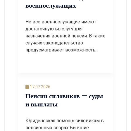
военнослужащих
Не все военнослужащие имеют
достаточную выслугу для
назначения военной пенсии. В таких
случаях законодательство
предусматривает возможность
назначения пенсии по смешанному
стажу, когда принимается во
внимание не только военная
служба, но и периоды гражданской
работы с уплатой страховых
17.07.2026
взносов. Однако на практике
Пенсии силовиков — суды
Пенсионный фонд или
и выплаты
уполномоченные органы нередко
отказывают в назначении пенсии
из-за неправильного расчета стажа,
Юридическая помощь силовикам в
[…]
пенсионных спорах Бывшие