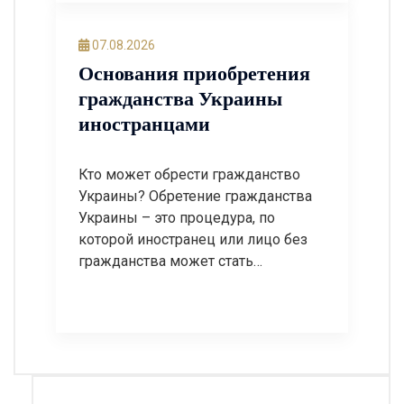
Документ формируется на
основании сведений,
07.08.2026
содержащихся в информационных
Основания приобретения
базах Государственной пограничной
гражданства Украины
службы Украины. Такая справка
иностранцами
может потребоваться для
подтверждения пребывания лица
на территории Украины или […]
Кто может обрести гражданство
Украины? Обретение гражданства
Украины – это процедура, по
которой иностранец или лицо без
гражданства может стать
гражданином Украины при наличии
определенных законом оснований.
Каждая категория заявителей
имеет свои условия, перечень
документов и порядок оформления.
Правильное определение