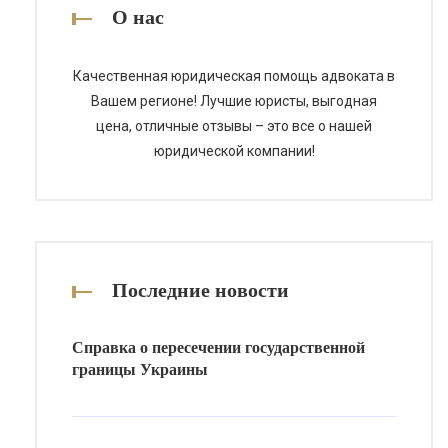
основания для гражданства
О нас
является одним из важнейших
этапов процедуры, ведь от этого
Качественная юридическая помощь адвоката в
зависит успешность рассмотрения
Вашем регионе! Лучшие юристы, выгодная
[…]
цена, отличные отзывы – это все о нашей
юридической компании!
Последние новости
Справка о пересечении государственной
границы Украины