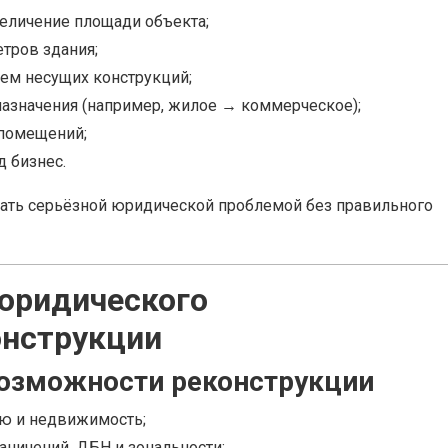
величение площади объекта;
тров здания;
ием несущих конструкций;
азначения (например, жилое → коммерческое);
 помещений;
 бизнес.
ать серьёзной юридической проблемой без правильного
 юридического
онструкции
возможности реконструкции
ю и недвижимость;
аничений, ДБН и зональности;