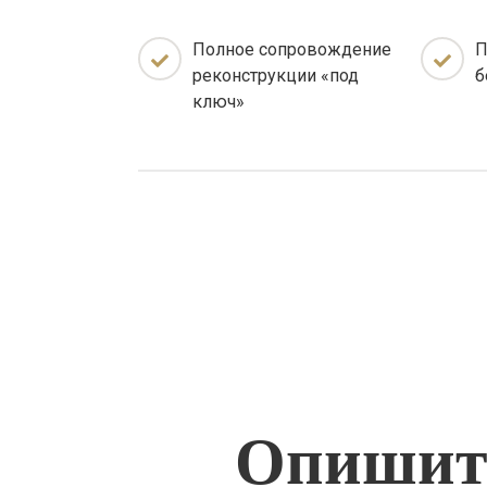
Полное сопровождение
П
реконструкции «под
б
ключ»
Опишите