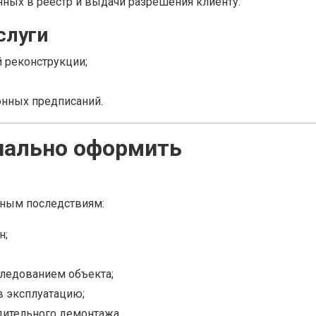
нных в реестр и выдачи разрешения клиенту.
слуги
 реконструкции;
онных предписаний.
иально оформить
зным последствиям:
н;
следованием объекта;
в эксплуатацию;
дительного демонтажа.