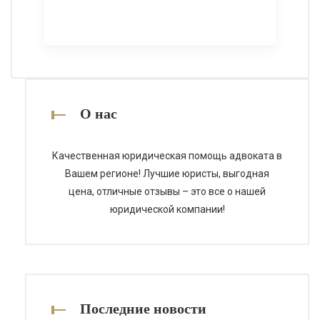
законодательства по
декларированию таких доходов.
Независимо от того, получены ли
средства от работы по трудовому
договору, предпринимательской
деятельности, инвестициям, аренде
недвижимости или других
О нас
источников, во многих случаях они
подлежат декларированию в
Качественная юридическая помощь адвоката в
Украине. Декларирование
Вашем регионе! Лучшие юристы, выгодная
иностранных доходов является
цена, отличные отзывы – это все о нашей
обязанностью налогового
юридической компании!
резидента […]
Последние новости