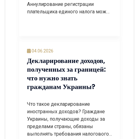
Аннулирование регистрации
плательщика единого налога может
иметь серьезные финансовые
последствия для предпринимателя
или юридического лица. После
потери статуса плательщика
единого налога бизнес вынужден
04.06.2026
перейти на общую систему
Декларирование доходов,
налогообложения, что часто
полученных за границей:
приводит к увеличению налоговой
что нужно знать
нагрузки, необходимости уплаты
гражданам Украины?
дополнительных налогов и
усложнению ведения
хозяйственной деятельности. Если
Что такое декларирование
налоговый орган […]
иностранных доходов? Граждане
Украины, получающие доходы за
пределами страны, обязаны
выполнять требования налогового