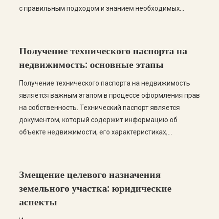
с правильным подходом и знанием необходимых
этапов, вы сможете успешно пройти все этапы
легализации. В этом посте мы рассмотрим пошаговую
инструкцию по узаконению модульной АЗС, а также
Получение технического паспорта на
ответим на самые частые вопросы. […]
недвижимость: основные этапы
Получение технического паспорта на недвижимость
является важным этапом в процессе оформления прав
на собственность. Технический паспорт является
документом, который содержит информацию об
объекте недвижимости, его характеристиках,
площади, планировке и других важных данных. В этой
статье мы рассмотрим основные этапы получения
технического паспорта, а также ответим на самые
Змещение целевого назначения
распространенные вопросы по этой теме. Этапы
земельного участка: юридические
получения технического […]
аспекты