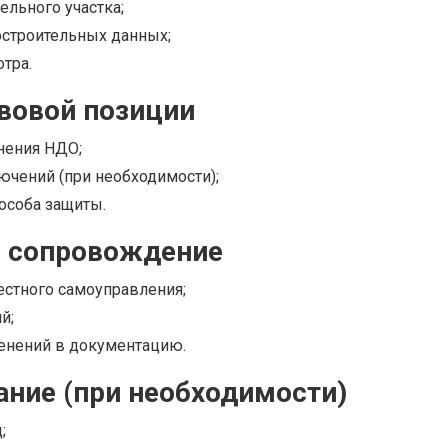
льного участка;
остроительных данных;
тра.
вовой позиции
нения НДО;
ючений (при необходимости);
особа защиты.
е сопровождение
естного самоуправления;
й;
енений в документацию.
ание (при необходимости)
;