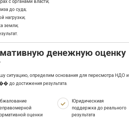
рах с органами власти;
иза до суда;
й нагрузки;
а земли;
зультат.
рмативную денежную оценку
?
шу ситуацию, определим основания для пересмотра НДО и
� до достижения результата.
бжалование
Юридическиая
еправомерной
поддержка до реального
ормативной оценки
результата