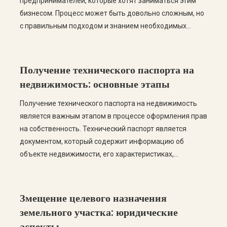
предпринимателей, которые хотят заниматься этим
бизнесом. Процесс может быть довольно сложным, но
с правильным подходом и знанием необходимых
этапов, вы сможете успешно пройти все этапы
легализации. В этом посте мы рассмотрим пошаговую
инструкцию по узаконению модульной АЗС, а также
Получение технического паспорта на
ответим на самые частые вопросы. […]
недвижимость: основные этапы
Получение технического паспорта на недвижимость
является важным этапом в процессе оформления прав
на собственность. Технический паспорт является
документом, который содержит информацию об
объекте недвижимости, его характеристиках,
площади, планировке и других важных данных. В этой
статье мы рассмотрим основные этапы получения
технического паспорта, а также ответим на самые
Змещение целевого назначения
распространенные вопросы по этой теме. Этапы
земельного участка: юридические
получения технического […]
аспекты