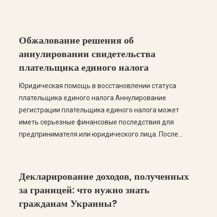
Обжалование решения об
аннулировании свидетельства
плательщика единого налога
Юридическая помощь в восстановлении статуса
плательщика единого налога Аннулирование
регистрации плательщика единого налога может
иметь серьезные финансовые последствия для
предпринимателя или юридического лица. После
потери статуса плательщика единого налога бизнес
вынужден перейти на общую систему
налогообложения, что часто приводит к увеличению
Декларирование доходов, полученных
налоговой нагрузки, необходимости уплаты
за границей: что нужно знать
дополнительных налогов и усложнению ведения
гражданам Украины?
хозяйственной деятельности. Если налоговый орган […]