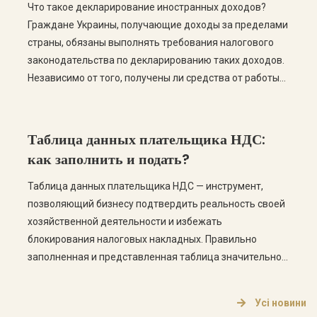
Что такое декларирование иностранных доходов?
Граждане Украины, получающие доходы за пределами
страны, обязаны выполнять требования налогового
законодательства по декларированию таких доходов.
Независимо от того, получены ли средства от работы
по трудовому договору, предпринимательской
деятельности, инвестициям, аренде недвижимости
или других источников, во многих случаях они
Таблица данных плательщика НДС:
подлежат декларированию в Украине.
как заполнить и подать?
Декларирование иностранных доходов является
обязанностью налогового резидента […]
Таблица данных плательщика НДС — инструмент,
позволяющий бизнесу подтвердить реальность своей
хозяйственной деятельности и избежать
блокирования налоговых накладных. Правильно
заполненная и представленная таблица значительно
уменьшает риск попадания в список рисковых
плательщиков. Что такое таблица данных
Усі новини
плательщика НДС? Это специальная форма, которая