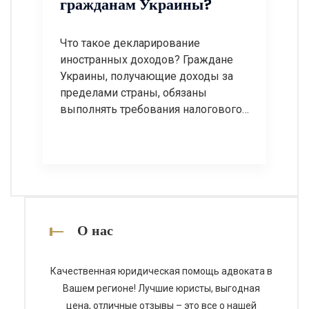
гражданам Украины?
дополнительных налогов и
усложнению ведения
хозяйственной деятельности. Если
Что такое декларирование
налоговый орган […]
иностранных доходов? Граждане
Украины, получающие доходы за
пределами страны, обязаны
выполнять требования налогового
законодательства по
декларированию таких доходов.
Независимо от того, получены ли
средства от работы по трудовому
договору, предпринимательской
деятельности, инвестициям, аренде
недвижимости или других
О нас
источников, во многих случаях они
подлежат декларированию в
Качественная юридическая помощь адвоката в
Украине. Декларирование
Вашем регионе! Лучшие юристы, выгодная
иностранных доходов является
цена, отличные отзывы – это все о нашей
обязанностью налогового