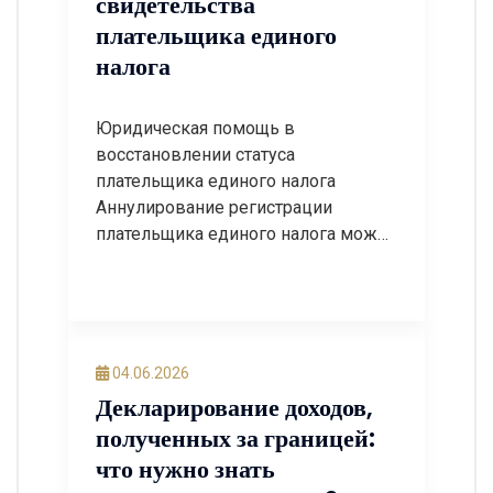
свидетельства
плательщика единого
налога
Юридическая помощь в
восстановлении статуса
плательщика единого налога
Аннулирование регистрации
плательщика единого налога может
иметь серьезные финансовые
последствия для предпринимателя
или юридического лица. После
потери статуса плательщика
единого налога бизнес вынужден
04.06.2026
перейти на общую систему
Декларирование доходов,
налогообложения, что часто
полученных за границей:
приводит к увеличению налоговой
что нужно знать
нагрузки, необходимости уплаты