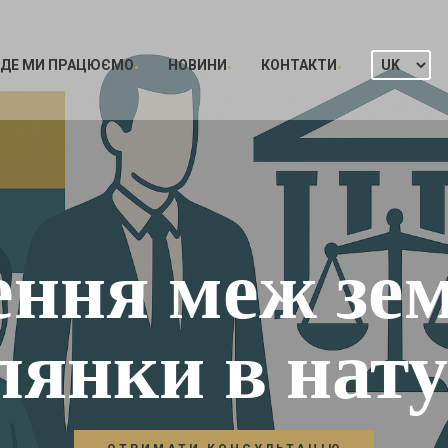
ДЕ МИ ПРАЦЮЄМО
НОВИНИ
КОНТАКТИ
ення меж зем
лянки в нат