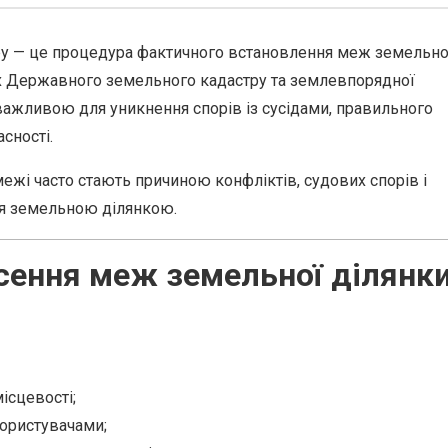
ру — це процедура фактичного встановлення меж земельно
их Державного земельного кадастру та землевпорядної
важливою для уникнення спорів із сусідами, правильного
сності.
ежі часто стають причиною конфліктів, судових спорів і
я земельною ділянкою.
сення меж земельної ділянк
ісцевості;
користувачами;