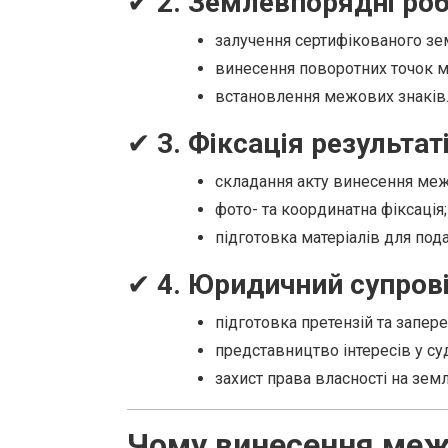
✔
2. Землевпорядні ро
залучення сертифікованого з
винесення поворотних точок м
встановлення межових знаків
✔
3. Фіксація результат
складання акту винесення меж
фото- та координатна фіксація;
підготовка матеріалів для под
✔
4. Юридичний супрові
підготовка претензій та запере
представництво інтересів у суд
захист права власності на зем
Чому винесення меж