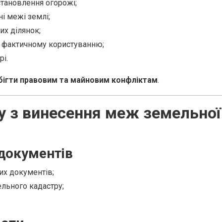
становлення огорожі;
і межі землі;
х ділянок;
ь фактичному користуванню;
рі.
бігти правовим та майновим конфліктам
.
у з винесення меж земельної
 документів
х документів;
льного кадастру;