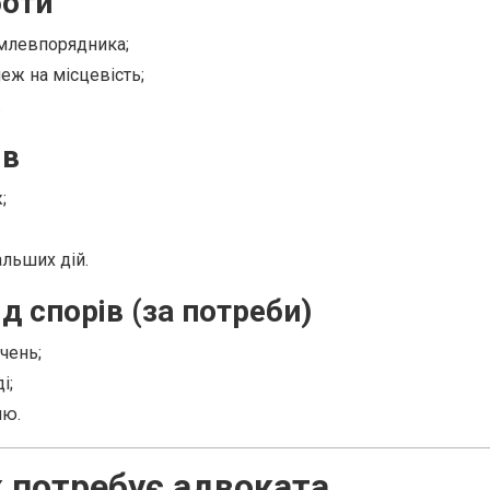
боти
емлевпорядника;
еж на місцевість;
.
ів
;
альших дій.
д спорів (за потреби)
чень;
і;
лю.
 потребує адвоката