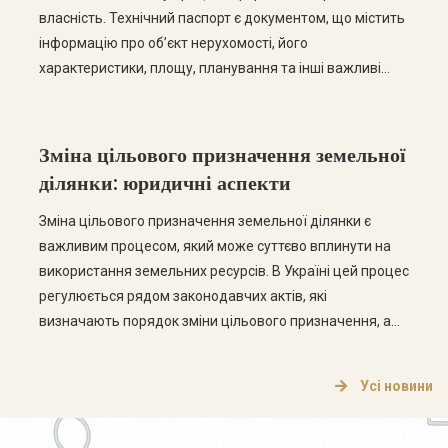
власність. Технічний паспорт є документом, що містить
інформацію про об’єкт нерухомості, його
характеристики, площу, планування та інші важливі
дані. У цій статті ми розглянемо основні етапи
отримання технічного паспорта, а також відповімо на
найпоширеніші запитання з цієї теми. Етапи отримання
Зміна цільового призначення земельної
технічного паспорта […]
ділянки: юридичні аспекти
Зміна цільового призначення земельної ділянки є
важливим процесом, який може суттєво вплинути на
використання земельних ресурсів. В Україні цей процес
регулюється рядом законодавчих актів, які
визначають порядок зміни цільового призначення, а
також права та обов’язки власників земельних ділянок.
Що таке цільове призначення земельної ділянки?
Усі новини
Цільове призначення земельної ділянки визначає, для
яких цілей може використовуватися земельна […]