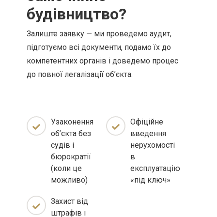
будівництво?
Залиште заявку — ми проведемо аудит,
підготуємо всі документи, подамо їх до
компетентних органів і доведемо процес
до повної легалізації об’єкта.
Узаконення
Офіційне
об’єкта без
введення
судів і
нерухомості
бюрократії
в
(коли це
експлуатацію
можливо)
«під ключ»
Захист від
штрафів і