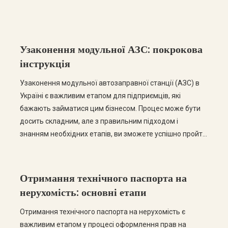
Узаконення модульної АЗС: покрокова
інструкція
Узаконення модульної автозаправної станції (АЗС) в
Україні є важливим етапом для підприємців, які
бажають займатися цим бізнесом. Процес може бути
досить складним, але з правильним підходом і
знанням необхідних етапів, ви зможете успішно пройти
всі етапи легалізації. У цьому пості ми розглянемо
покрокову інструкцію щодо узаконення модульної АЗС,
а також відповімо на найчастіші запитання. Крок […]
Отримання технічного паспорта на
нерухомість: основні етапи
Отримання технічного паспорта на нерухомість є
важливим етапом у процесі оформлення прав на