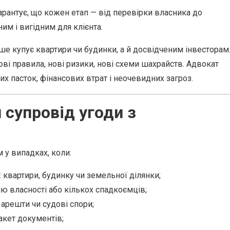
рантує, що кожен етап — від перевірки власника до
им і вигідним для клієнта.
ше купує квартири чи будинки, а й досвідченим інвесторам
ові правила, нові ризики, нові схеми шахрайств. Адвокат
х пасток, фінансових втрат і неочевидних загроз.
 супровід угоди з
у випадках, коли:
 квартири, будинку чи земельної ділянки;
ію власності або кількох спадкоємців;
, арешти чи судові спори;
акет документів;