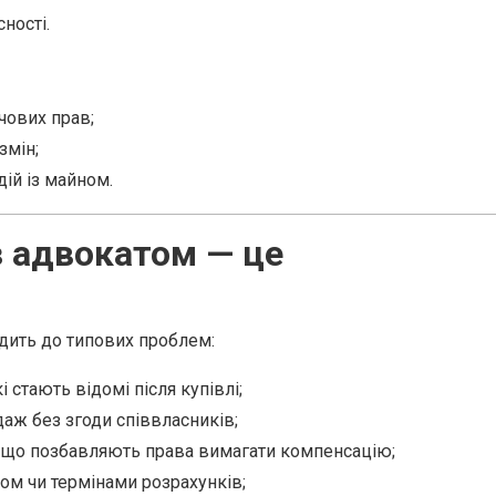
ності.
чових прав;
змін;
ій із майном.
з адвокатом — це
дить до типових проблем:
і стають відомі після купівлі;
аж без згоди співвласників;
 що позбавляють права вимагати компенсацію;
ком чи термінами розрахунків;