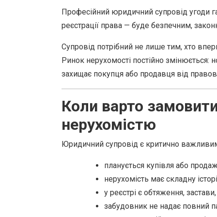
Професійний юридичний супровід угоди га
реєстрації права — буде безпечним, законн
Супровід потрібний не лише тим, хто впер
Ринок нерухомості постійно змінюється: н
захищає покупця або продавця від правови
Коли варто замовити
нерухомістю
Юридичний супровід є критично важливим 
планується купівля або продаж
нерухомість має складну істор
у реєстрі є обтяження, застави
забудовник не надає повний п