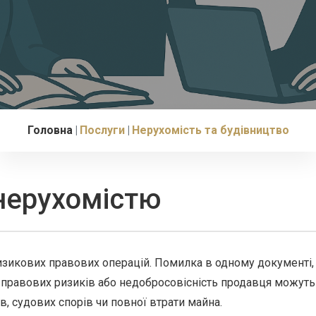
Головна
Послуги
Нерухомість та будівництво
 нерухомістю
изикових правових операцій. Помилка в одному документі,
 правових ризиків або недобросовісність продавця можуть
в, судових спорів чи повної втрати майна.