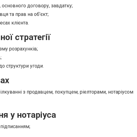
 основного договору, завдатку;
я та прав на об’єкт;
есах клієнта.
ої стратегії
зму розрахунків;
;
о структури угоди.
рах
пілкуванні з продавцем, покупцем, ріелторами, нотаріусом
ня у нотаріуса
 підписанням;