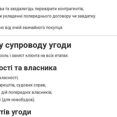
ва та заздалегідь перевірити контрагентів;
ри укладенні попереднього договору чи завдатку.
но від очей звичайного покупця.
у супроводу угоди
ь і захист клієнта на всіх етапах:
ості та власника
власності;
арештів, судових справ;
дій попередніх власників;
ї (для новобудов).
тів угоди