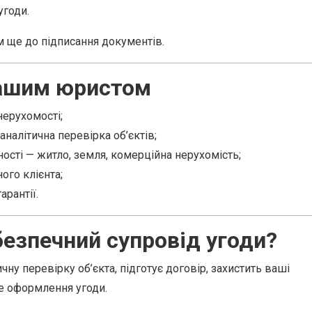
угоди.
 ще до підписання документів.
нашим юристом
нерухомості;
аналітична перевірка об’єктів;
ності — житло, земля, комерційна нерухомість;
ого клієнта;
арантії.
безпечний супровід угоди?
у перевірку об’єкта, підготує договір, захистить ваші
не оформлення угоди.