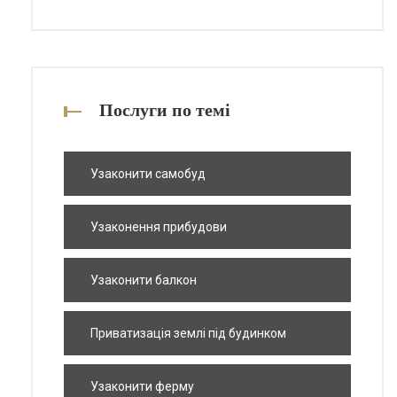
Послуги по темі
Узаконити самобуд
Узаконення прибудови
Узаконити балкон
Приватизація землі під будинком
Узаконити ферму