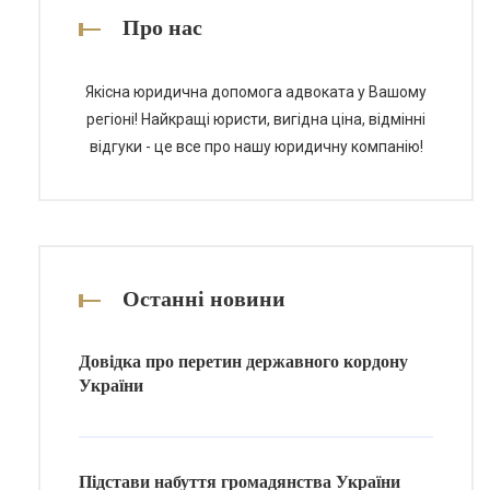
найпоширеніші запитання з цієї
Про нас
теми. Етапи отримання технічного
паспорта […]
Якісна юридична допомога адвоката у Вашому
регіоні! Найкращі юристи, вигідна ціна, відмінні
відгуки - це все про нашу юридичну компанію!
Останні новини
Довідка про перетин державного кордону
України
Підстави набуття громадянства України