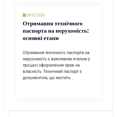
необхідних етапів, ви зможете
успішно пройти всі етапи
легалізації. У цьому пості ми
09.02.2026
розглянемо покрокову інструкцію
Отримання технічного
щодо узаконення модульної АЗС, а
паспорта на нерухомість:
також відповімо на найчастіші
основні етапи
запитання. Крок […]
Отримання технічного паспорта на
нерухомість є важливим етапом у
процесі оформлення прав на
власність. Технічний паспорт є
документом, що містить
інформацію про об’єкт нерухомості,
його характеристики, площу,
планування та інші важливі дані. У
цій статті ми розглянемо основні
етапи отримання технічного
паспорта, а також відповімо на