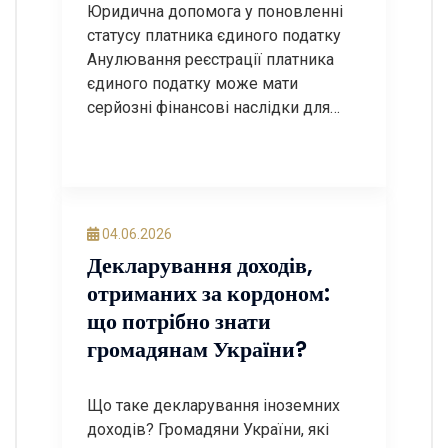
Юридична допомога у поновленні
статусу платника єдиного податку
Анулювання реєстрації платника
єдиного податку може мати
серйозні фінансові наслідки для
підприємця або юридичної особи.
Після втрати статусу платника
єдиного податку бізнес змушений
перейти на загальну систему
оподаткування, що часто
04.06.2026
призводить до збільшення
Декларування доходів,
податкового навантаження,
отриманих за кордоном:
необхідності сплати додаткових
що потрібно знати
податків та ускладнення ведення
громадянам України?
господарської діяльності. Якщо
податковий орган […]
Що таке декларування іноземних
доходів? Громадяни України, які