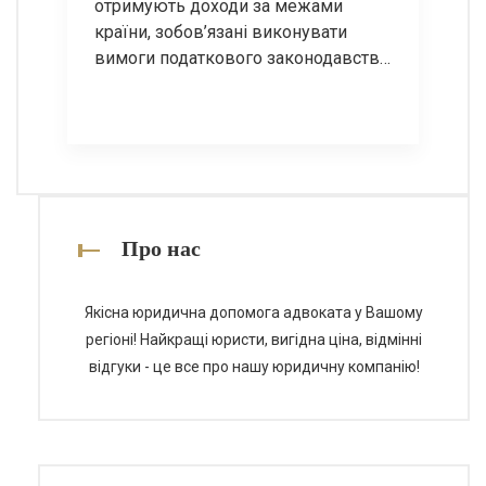
отримують доходи за межами
країни, зобов’язані виконувати
вимоги податкового законодавства
щодо декларування таких доходів.
Незалежно від того, чи отримані
кошти від роботи за трудовим
договором, підприємницької
діяльності, інвестицій, оренди
нерухомості або інших джерел, у
багатьох випадках вони підлягають
Про нас
декларуванню в Україні.
Декларування іноземних доходів є
Якісна юридична допомога адвоката у Вашому
обов’язком податкового […]
регіоні! Найкращі юристи, вигідна ціна, відмінні
відгуки - це все про нашу юридичну компанію!