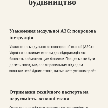
будівництво"
Узаконення модульної АЗС: покрокова
інструкція
Узаконення модульної автозаправної станції (АЗС) в
Україні є важливим етапом для підприємців, які
бажають займатися цим бізнесом. Процес може бути
досить складним, але з правильним підходом і
знанням необхідних етапів, ви зможете успішно пройти
всі етапи легалізації. У цьому пості ми розглянемо
покрокову інструкцію щодо узаконення модульної АЗС,
а також відповімо на найчастіші запитання. Крок […]
Отримання технічного паспорта на
нерухомість: основні етапи
Отримання технічного паспорта на нерухомість є