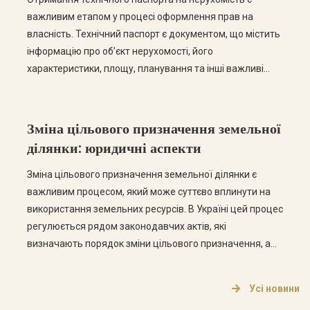
важливим етапом у процесі оформлення прав на
власність. Технічний паспорт є документом, що містить
інформацію про об’єкт нерухомості, його
характеристики, площу, планування та інші важливі
дані. У цій статті ми розглянемо основні етапи
отримання технічного паспорта, а також відповімо на
найпоширеніші запитання з цієї теми. Етапи отримання
Зміна цільового призначення земельної
технічного паспорта […]
ділянки: юридичні аспекти
Зміна цільового призначення земельної ділянки є
важливим процесом, який може суттєво вплинути на
використання земельних ресурсів. В Україні цей процес
регулюється рядом законодавчих актів, які
визначають порядок зміни цільового призначення, а
також права та обов’язки власників земельних ділянок.
Що таке цільове призначення земельної ділянки?
Усі новини
Цільове призначення земельної ділянки визначає, для