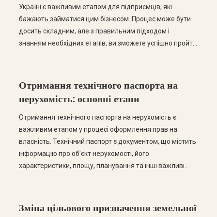
Україні є важливим етапом для підприємців, які
бажають займатися цим бізнесом. Процес може бути
досить складним, але з правильним підходом і
знанням необхідних етапів, ви зможете успішно пройти
всі етапи легалізації. У цьому пості ми розглянемо
покрокову інструкцію щодо узаконення модульної АЗС,
а також відповімо на найчастіші запитання. Крок […]
Отримання технічного паспорта на
нерухомість: основні етапи
Отримання технічного паспорта на нерухомість є
важливим етапом у процесі оформлення прав на
власність. Технічний паспорт є документом, що містить
інформацію про об’єкт нерухомості, його
характеристики, площу, планування та інші важливі
дані. У цій статті ми розглянемо основні етапи
отримання технічного паспорта, а також відповімо на
найпоширеніші запитання з цієї теми. Етапи отримання
Зміна цільового призначення земельної
технічного паспорта […]