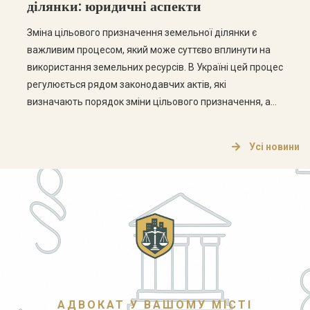
ділянки: юридичні аспекти
Зміна цільового призначення земельної ділянки є
важливим процесом, який може суттєво вплинути на
використання земельних ресурсів. В Україні цей процес
регулюється рядом законодавчих актів, які
визначають порядок зміни цільового призначення, а
також права та обов’язки власників земельних ділянок.
Що таке цільове призначення земельної ділянки?
Усі новини
Цільове призначення земельної ділянки визначає, для
яких цілей може використовуватися земельна […]
АДВОКАТ У ВАШОМУ МІСТІ