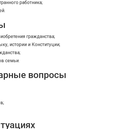
ранного работника;
ей.
ны
иобретения гражданства;
ыку, истории и Конституции;
жданства;
ов семьи.
арные вопросы
в;
итуациях