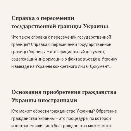
Справка о пересечении
государственной границы Украины
Что такое справка о пересечении государственной
границы? Справка о пересечении государственной
границы Украины – это официальный документ,
содержащий информацию о фактах въезда в Украину
и выезде из Украины конкретного лица. Документ
формируется на основании сведений, содержащихся в
информационных базах Государственной пограничной
службы Украины. Такая справка может потребоваться
Основания приобретения гражданства
для подтверждения пребывания лица на территории
Украины иностранцами
Украины или […]
Кто может обрести гражданство Украины? Обретение
гражданства Украины – это процедура, по которой
иностранец или лицо без гражданства может стать