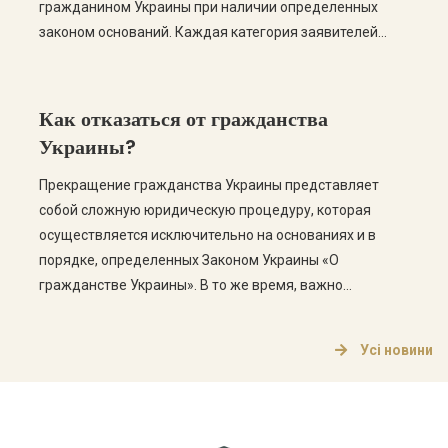
гражданином Украины при наличии определенных
законом оснований. Каждая категория заявителей
имеет свои условия, перечень документов и порядок
оформления. Правильное определение основания для
гражданства является одним из важнейших этапов
Как отказаться от гражданства
процедуры, ведь от этого зависит успешность
Украины?
рассмотрения […]
Прекращение гражданства Украины представляет
собой сложную юридическую процедуру, которая
осуществляется исключительно на основаниях и в
порядке, определенных Законом Украины «О
гражданстве Украины». В то же время, важно
понимать, что гражданин Украины не может просто
написать заявление об отказе от гражданства — для
Усі новини
этого необходимо соответствовать установленным
законом условиям. В этой статье рассмотрим, кто
может прекратить […]