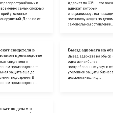
х распространённых и
Адвокат по СЗЧ — это вое
овременно самых сложных
адвокат, который
горий уголовных
специализируется на защ
онарушений. Дела по ст.
военнослужащих по делам
УК Украины часто
самовольном оставлении
ровождаются активными
воинской части или места
ственными действиями,
службы. Такие дела относ
тами счетов, обысками,
к категории уголовных
ением на бизнес и
воинских правонарушений
окат свидетеля в
Выезд адвоката на об
ытками
требуют немедленного
ловном производстве
еквалифицировать
профессионального
Выезд адвоката на обыск 
данско-правовые споры в
юридического вмешательс
кат свидетеля в
одна из наиболее
овные. Именно поэтому
особенно в условиях воен
овном производстве —
востребованных услуг в с
кат по мошенничеству
положения. Самовольное
ьная защита ещё до
уголовной защиты бизнеса
ен привлекаться как
оставление части (СЗЧ) м
ления подозрения В
должностных лиц,
о раньше — ещё на этапе
иметь разные причины — о
овном производстве
предпринимателей и част
ерок, допросов или
состояния здоровья и
ус свидетеля лишь на
лиц. Обыск почти всегда
вов […]
семейных […]
ый взгляд кажется
сопровождается высоким
пасным. На практике
уровнем психологическог
но со свидетелей чаще
давления, риском наруше
окат по делам о
о начинается
процессуальных прав,