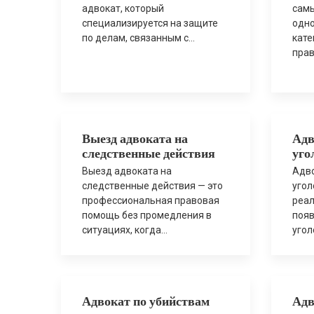
адвокат, который
самы
специализируется на защите
одн
по делам, связанным с
кате
незаконным оборотом
прав
наркотических средств,
190 
психотропных веществ и
соп
прекурсоров. Такие уголовные
след
производства относятся к
арес
категории повышенного риска,
давл
Выезд адвоката на
Адв
поскольку
поп
следственные действия
уго
правоохранительные органы
пер
часто применяют жёсткие
граж
Выезд адвоката на
Адво
процессуальные меры, а
угол
следственные действия — это
угол
санкции статей
адво
профессиональная правовая
реал
предусматривают реальные
долж
помощь без промедления в
появ
сроки лишения свободы.
можн
ситуациях, когда
угол
Правовая защита по делам о
пров
правоохранительные органы
стат
наркотиках В […]
вызо
проводят обыск, допрос,
перв
выемку документов или другие
безо
процессуальные действия.
имен
Адвокат по убийствам
Адв
Присутствие адвоката с
всег