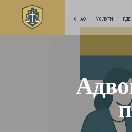
О НАС
УСЛУГИ
ГДЕ
Адво
п