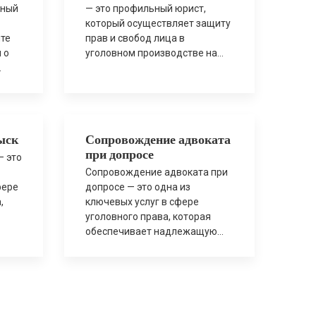
нный
— это профильный юрист,
который осуществляет защиту
ите
прав и свобод лица в
 о
уголовном производстве на
всех его стадиях: от момента
задержания или первого
ятся
допроса до судебного
разбирательства и
 и
обжалования приговора.
ыск
Сопровождение адвоката
Уголовные дела относятся к
при допросе
самым сложным категориям
— это
тва,
права, поскольку
Сопровождение адвоката при
ного
последствием ошибки может
фере
допросе — это одна из
стать реальное лишение
,
ключевых услуг в сфере
ожет
свободы, судимость, арест
уголовного права, которая
т
имущества или утрата […]
ных
обеспечивает надлежащую
защиту прав и интересов лица
при взаимодействии с
о
правоохранительными
ния
органами. Допрос является
процессуальным действием,