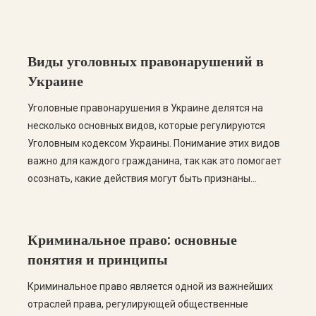
Виды уголовных правонарушений в
Украине
Уголовные правонарушения в Украине делятся на
несколько основных видов, которые регулируются
Уголовным кодексом Украины. Понимание этих видов
важно для каждого гражданина, так как это помогает
осознать, какие действия могут быть признаны
преступными, а также какие последствия могут
наступить за их совершение. Основные виды
уголовных правонарушений Согласно Уголовному
Криминальное право: основные
кодексу Украины, уголовные правонарушения делятся
понятия и принципы
на три основные […]
Криминальное право является одной из важнейших
отраслей права, регулирующей общественные