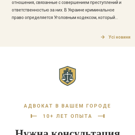
отношения, связанные с совершением преступлений и
ответственностью за них. В Украине криминальное
право определяется Уголовным кодексом, который
устанавливает, какие деяния считаются
преступлениями, а также какие наказания могут быть
Усі новини
применены к лицам, совершившим их. Основные
понятия криминального права Криминальное право
основывается на ряде ключевых понятий, которые […]
АДВОКАТ В ВАШЕМ ГОРОДЕ
10+ ЛЕТ ОПЫТА
Нужна консультация