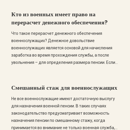
Кто из военных имеет право на
перерасчет денежного обеспечения?
Что такое перерасчет денежного обеспечения
военнослужащих? Денежное довольствие
военнослужащих является основой для начисления
заработка во время прохождения службы, а после
увольнения – для определения размера пенсии. Если
размер денежного обеспечения был определен
неправильно или отдельные выплаты не были учтены,
военнослужащий вправе потребовать его
Смешанный стаж для военнослужащих
перерасчета. Перерасчет может относиться как к
действующим военнослужащим, так и к лицам, […]
Не все военнослужащие имеют достаточную выслугу
для назначения военной пенсии. В таких случаях
законодательство предусматривает возможность
назначения пенсии по смешанному стажу, когда
принимается во внимание не только военная служба,