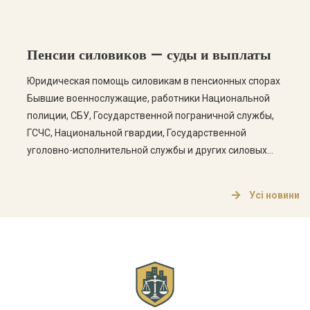
но и периоды гражданской работы с уплатой
страховых взносов. Однако на практике Пенсионный
фонд или уполномоченные органы нередко
Пенсии силовиков — суды и выплаты
отказывают в назначении пенсии из-за неправильного
расчета стажа, […]
Юридическая помощь силовикам в пенсионных спорах
Бывшие военнослужащие, работники Национальной
полиции, СБУ, Государственной пограничной службы,
ГСЧС, Национальной гвардии, Государственной
уголовно-исполнительной службы и других силовых
органов нередко сталкиваются с нарушением своих
пенсионных прав. Наиболее распространенными
Усі новини
проблемами является отказ в перерасчете пенсии,
ограничение ее максимального размера,
невыполнение судебных решений и невыплата
причитающихся сумм. Наши юристы специализируются
на […]