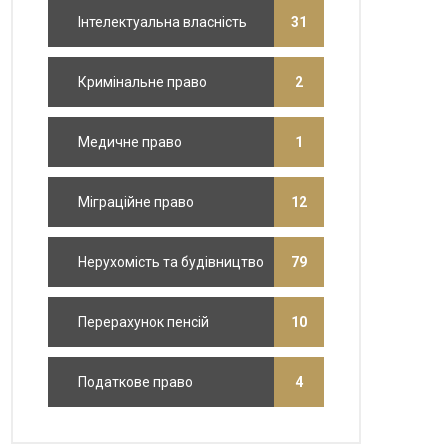
Інтелектуальна власність
31
Кримінальне право
2
Медичне право
1
Міграційне право
12
Нерухомість та будівництво
79
Перерахунок пенсій
10
Податкове право
4