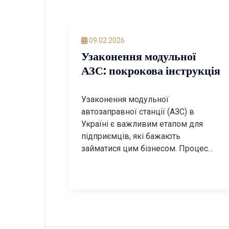
09.02.2026
Узаконення модульної
АЗС: покрокова інструкція
Узаконення модульної
автозаправної станції (АЗС) в
Україні є важливим етапом для
підприємців, які бажають
займатися цим бізнесом. Процес
може бути досить складним, але з
правильним підходом і знанням
необхідних етапів, ви зможете
успішно пройти всі етапи
легалізації. У цьому пості ми
розглянемо покрокову інструкцію