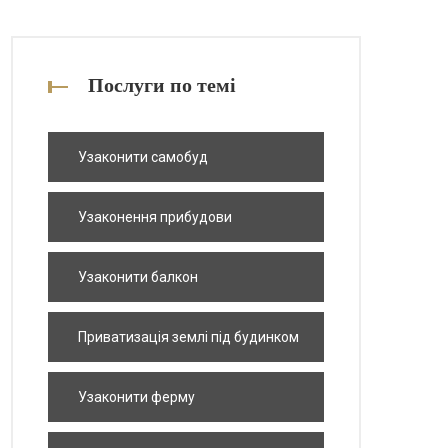
Послуги по темі
Узаконити самобуд
Узаконення прибудови
Узаконити балкон
Приватизація землі під будинком
Узаконити ферму