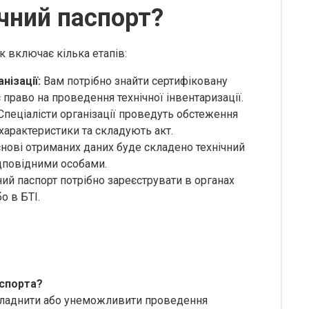
чний паспорт?
к включає кілька етапів:
нізації:
Вам потрібно знайти сертифіковану
 право на проведення технічної інвентаризації.
Спеціалісти організації проведуть обстеження
 характеристики та складують акт.
нові отриманих даних буде складено технічний
ідповідними особами.
ий паспорт потрібно зареєструвати в органах
о в БТІ.
аспорта?
складнити або унеможливити проведення