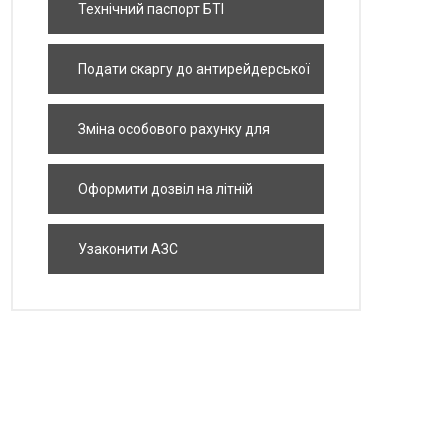
Технічний паспорт БТІ
Подати скаргу до антирейдерської
комісії
Зміна особового рахунку для
приватизації квартири
Оформити дозвіл на літній
майданчик
Узаконити АЗС