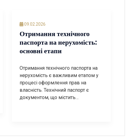
09.02.2026
Отримання технічного
паспорта на нерухомість:
основні етапи
Отримання технічного паспорта на
нерухомість є важливим етапом у
процесі оформлення прав на
власність. Технічний паспорт є
документом, що містить
інформацію про об’єкт нерухомості,
його характеристики, площу,
планування та інші важливі дані. У
цій статті ми розглянемо основні
етапи отримання технічного