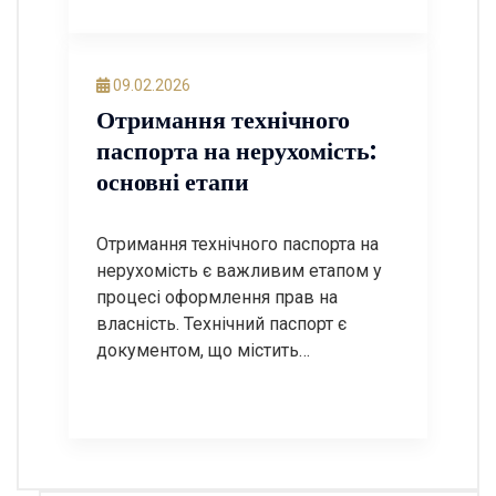
необхідних етапів, ви зможете
успішно пройти всі етапи
легалізації. У цьому пості ми
09.02.2026
розглянемо покрокову інструкцію
Отримання технічного
щодо узаконення модульної АЗС, а
паспорта на нерухомість:
також відповімо на найчастіші
основні етапи
запитання. Крок […]
Отримання технічного паспорта на
нерухомість є важливим етапом у
процесі оформлення прав на
власність. Технічний паспорт є
документом, що містить
інформацію про об’єкт нерухомості,
його характеристики, площу,
планування та інші важливі дані. У
цій статті ми розглянемо основні
етапи отримання технічного