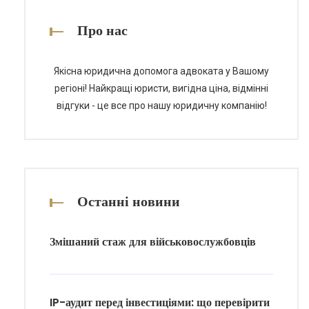
паспорта, а також відповімо на
найпоширеніші запитання з цієї
Про нас
теми. Етапи отримання технічного
паспорта […]
Якісна юридична допомога адвоката у Вашому
регіоні! Найкращі юристи, вигідна ціна, відмінні
відгуки - це все про нашу юридичну компанію!
Останні новини
Змішаний стаж для військовослужбовців
IP-аудит перед інвестиціями: що перевірити