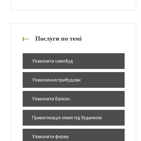
Послуги по темі
Узаконити самобуд
Узаконення прибудови
Узаконити балкон
Приватизація землі під будинком
Узаконити ферму