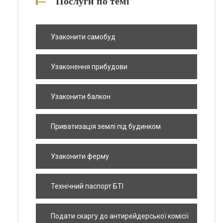
Послуги по темі
Узаконити самобуд
Узаконення прибудови
Узаконити балкон
Приватизація землі під будинком
Узаконити ферму
Технічний паспорт БТІ
Подати скаргу до антирейдерської комісії