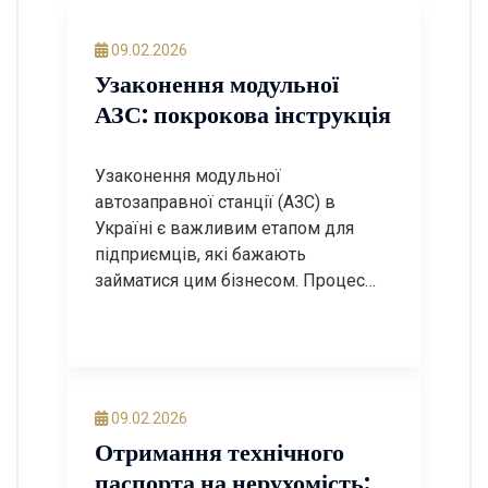
09.02.2026
Узаконення модульної
АЗС: покрокова інструкція
Узаконення модульної
автозаправної станції (АЗС) в
Україні є важливим етапом для
підприємців, які бажають
займатися цим бізнесом. Процес
може бути досить складним, але з
правильним підходом і знанням
необхідних етапів, ви зможете
успішно пройти всі етапи
легалізації. У цьому пості ми
09.02.2026
розглянемо покрокову інструкцію
Отримання технічного
щодо узаконення модульної АЗС, а
паспорта на нерухомість: