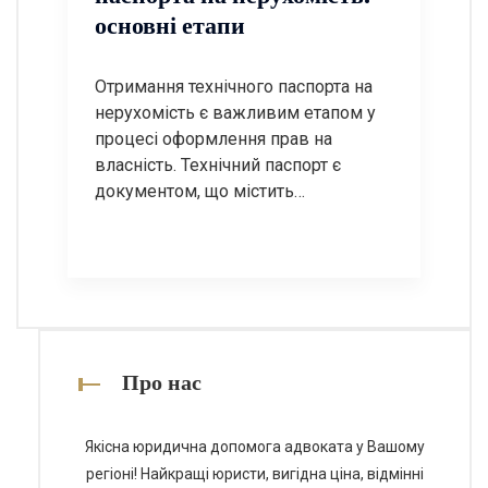
також відповімо на найчастіші
основні етапи
запитання. Крок […]
Отримання технічного паспорта на
нерухомість є важливим етапом у
процесі оформлення прав на
власність. Технічний паспорт є
документом, що містить
інформацію про об’єкт нерухомості,
його характеристики, площу,
планування та інші важливі дані. У
цій статті ми розглянемо основні
етапи отримання технічного
паспорта, а також відповімо на
найпоширеніші запитання з цієї
Про нас
теми. Етапи отримання технічного
паспорта […]
Якісна юридична допомога адвоката у Вашому
регіоні! Найкращі юристи, вигідна ціна, відмінні