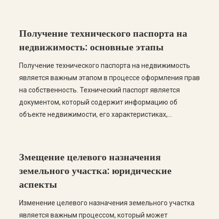
этапов, вы сможете успешно пройти все этапы
легализации. В этом посте мы рассмотрим пошаговую
инструкцию по узаконению модульной АЗС, а также
Получение технического паспорта на
ответим на самые частые вопросы. […]
недвижимость: основные этапы
Получение технического паспорта на недвижимость
является важным этапом в процессе оформления прав
на собственность. Технический паспорт является
документом, который содержит информацию об
объекте недвижимости, его характеристиках,
площади, планировке и других важных данных. В этой
статье мы рассмотрим основные этапы получения
технического паспорта, а также ответим на самые
Змещение целевого назначения
распространенные вопросы по этой теме. Этапы
земельного участка: юридические
получения технического […]
аспекты
Изменение целевого назначения земельного участка
является важным процессом, который может