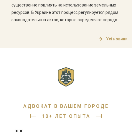
существенно повлиять на использование земельных
ресурсов. В Украине этот процесс регулируется рядом
законодательных актов, которые определяют порядок
изменения целевого назначения, а также права и
обязанности владельцев земельных участков. Что
Усі новини
такое целевое назначение земельного участка?
Целевое назначение земельного участка определяет,
для каких целей может использоваться земельный […]
АДВОКАТ В ВАШЕМ ГОРОДЕ
10+ ЛЕТ ОПЫТА