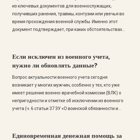
из ключевых документов для военнослужащих,
получивших ранения, травмы, контузии или увечья во
время прохождения военной службы. Именно этот
документ подтверждает, при каких обстоятельствах
было получено повреждение и является основанием
для дальнейшего прохождения военно-врачебной
комиссии (ВЛК), оформления единовременной
Если исключен из военного учета,
денежной помощи, установления инвалидности или
нужно ли обновлять данные?
получения других социальных гарантий. На практике
военнослужащие […]
Вопрос актуальности военного учета сегодня
возникает у многих мужчин, особенно у тех, кто уже
имеет решение военно-врачебной комиссии (ВЛК) о
непригодности и отметке об исключении из военного
учета (ч. 6 статьи 37 ЗУ «О воинской обязанности и
военной службе»). В то же время, на практике часто
возникают ситуации, когда юридический статус лица
не отражен в […]
Единовременная денежная помощь за