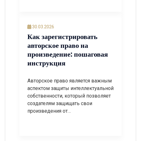
программное обеспечение и другие
виды искусства. В Украине
авторское право регулируется
Законом Украины «Об авторском
30.03.2026
праве и смежных правах», который
Как зарегистрировать
определяет права авторов, их
авторское право на
наследников и лиц, имеющих
произведение: пошаговая
лицензии на использование
инструкция
произведений. Что такое авторское
право? Авторское […]
Авторское право является важным
аспектом защиты интеллектуальной
собственности, который позволяет
создателям защищать свои
произведения от
несанкционированного
использования. В этой статье мы
рассмотрим, как зарегистрировать