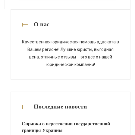
авторское право на произведение
в Украине, а также ответим на
самые распространенные вопросы
по этой теме. Что такое авторское
О нас
право? Авторское право – это
совокупность прав, которые
Качественная юридическая помощь адвоката в
предоставляются создателю
Вашем регионе! Лучшие юристы, выгодная
оригинального произведения. […]
цена, отличные отзывы – это все о нашей
юридической компании!
Последние новости
Справка о пересечении государственной
границы Украины