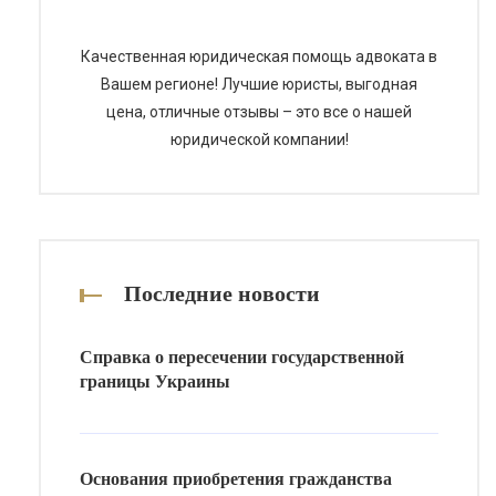
которые возникают у
предпринимателей и инвесторов.
Качественная юридическая помощь адвоката в
Основные понятия корпоративного
Вашем регионе! Лучшие юристы, выгодная
[…]
цена, отличные отзывы – это все о нашей
юридической компании!
Последние новости
Справка о пересечении государственной
границы Украины
Основания приобретения гражданства