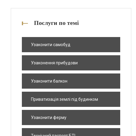
Послуги по темі
Узаконити самобуд
Узаконення прибудови
Узаконити балкон
Приватизація землі під будинком
Узаконити ферму
Технічний паспорт БТІ