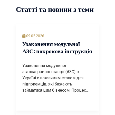
Статті та новини з теми
09.02.2026
Узаконення модульної
АЗС: покрокова інструкція
Узаконення модульної
автозаправної станції (АЗС) в
Україні є важливим етапом для
підприємців, які бажають
займатися цим бізнесом. Процес
може бути досить складним, але з
правильним підходом і знанням
необхідних етапів, ви зможете
успішно пройти всі етапи