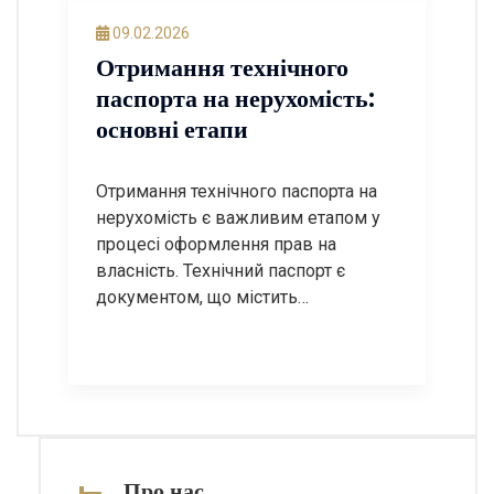
легалізації. У цьому пості ми
09.02.2026
розглянемо покрокову інструкцію
Отримання технічного
щодо узаконення модульної АЗС, а
паспорта на нерухомість:
також відповімо на найчастіші
основні етапи
запитання. Крок […]
Отримання технічного паспорта на
нерухомість є важливим етапом у
процесі оформлення прав на
власність. Технічний паспорт є
документом, що містить
інформацію про об’єкт нерухомості,
його характеристики, площу,
планування та інші важливі дані. У
цій статті ми розглянемо основні
етапи отримання технічного
паспорта, а також відповімо на
найпоширеніші запитання з цієї
Про нас