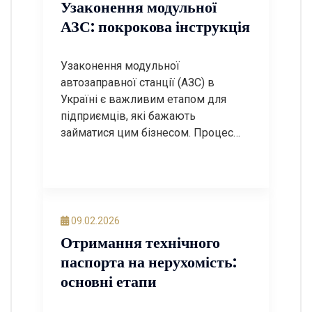
Узаконення модульної
АЗС: покрокова інструкція
Узаконення модульної
автозаправної станції (АЗС) в
Україні є важливим етапом для
підприємців, які бажають
займатися цим бізнесом. Процес
може бути досить складним, але з
правильним підходом і знанням
необхідних етапів, ви зможете
успішно пройти всі етапи
легалізації. У цьому пості ми
09.02.2026
розглянемо покрокову інструкцію
Отримання технічного
щодо узаконення модульної АЗС, а
паспорта на нерухомість:
також відповімо на найчастіші
основні етапи
запитання. Крок […]