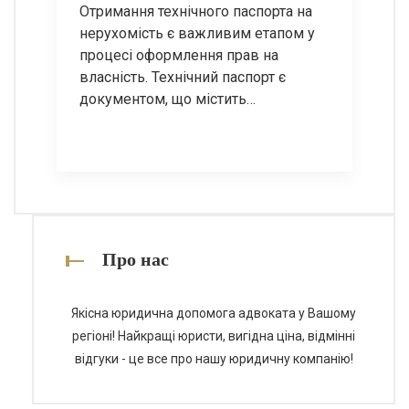
Отримання технічного паспорта на
нерухомість є важливим етапом у
процесі оформлення прав на
власність. Технічний паспорт є
документом, що містить
інформацію про об’єкт нерухомості,
його характеристики, площу,
планування та інші важливі дані. У
цій статті ми розглянемо основні
етапи отримання технічного
паспорта, а також відповімо на
найпоширеніші запитання з цієї
Про нас
теми. Етапи отримання технічного
паспорта […]
Якісна юридична допомога адвоката у Вашому
регіоні! Найкращі юристи, вигідна ціна, відмінні
відгуки - це все про нашу юридичну компанію!