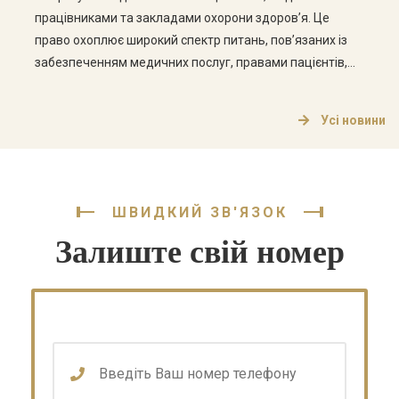
працівниками та закладами охорони здоров’я. Це
право охоплює широкий спектр питань, пов’язаних із
забезпеченням медичних послуг, правами пацієнтів,
етикою медичної практики та відповідальністю
медичних працівників. Основні аспекти медичного
Усі новини
права Медичне право в Україні складається з кількох
ключових аспектів, які варто розглянути […]
ШВИДКИЙ ЗВ'ЯЗОК
Залиште свій номер