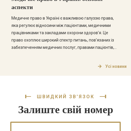
аспекти
Медичне право в Україні є важливою галуззю права,
яка регулює відносини між пацієнтами, медичними
працівниками та закладами охорони здоров’я. Це
право охоплює широкий спектр питань, пов’язаних із
забезпеченням медичних послуг, правами пацієнтів,
етикою медичної практики та відповідальністю
медичних працівників. Основні аспекти медичного
Усі новини
права Медичне право в Україні складається з кількох
ключових аспектів, які варто розглянути […]
ШВИДКИЙ ЗВ'ЯЗОК
Залиште свій номер