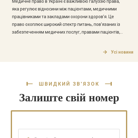
Медичне право в Україні є важливою галуззю права,
яка регулює відносини між пацієнтами, медичними
працівниками та закладами охорони здоров’я. Це
право охоплює широкий спектр питань, пов’язаних із
забезпеченням медичних послуг, правами пацієнтів,
етикою медичної практики та відповідальністю
медичних працівників. Основні аспекти медичного
Усі новини
права Медичне право в Україні складається з кількох
ключових аспектів, які варто розглянути […]
ШВИДКИЙ ЗВ'ЯЗОК
Залиште свій номер