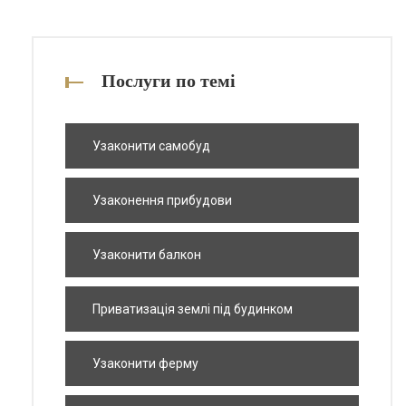
Послуги по темі
Узаконити самобуд
Узаконення прибудови
Узаконити балкон
Приватизація землі під будинком
Узаконити ферму