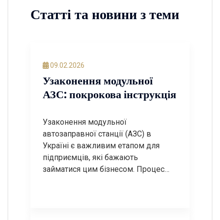
Статті та новини з теми
09.02.2026
Узаконення модульної
АЗС: покрокова інструкція
Узаконення модульної
автозаправної станції (АЗС) в
Україні є важливим етапом для
підприємців, які бажають
займатися цим бізнесом. Процес
може бути досить складним, але з
правильним підходом і знанням
необхідних етапів, ви зможете
успішно пройти всі етапи