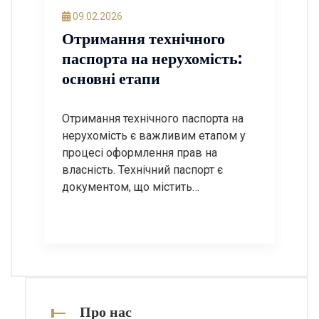
легалізації. У цьому пості ми
09.02.2026
розглянемо покрокову інструкцію
Отримання технічного
щодо узаконення модульної АЗС, а
паспорта на нерухомість:
також відповімо на найчастіші
основні етапи
запитання. Крок […]
Отримання технічного паспорта на
нерухомість є важливим етапом у
процесі оформлення прав на
власність. Технічний паспорт є
документом, що містить
інформацію про об’єкт нерухомості,
його характеристики, площу,
планування та інші важливі дані. У
цій статті ми розглянемо основні
етапи отримання технічного
паспорта, а також відповімо на
найпоширеніші запитання з цієї
Про нас