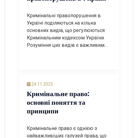
Кримінальні правопорушення в
Україні поділяються на кілька
основних видів, що регулюються
Кримінальним кодексом України.
Розуміння цих видів є важливим
для кожного громадянина, оскільки
це допомагає усвідомити, які дії
можуть бути визнані злочинними, а
також які наслідки можуть настати
за їх вчинення. Основні види
24.11.2025
кримінальних правопорушень
Кримінальне право:
Згідно з Кримінальним кодексом
основні поняття та
України, кримінальні
принципи
правопорушення поділяються на
три […]
Кримінальне право є однією з
найважливіших галузей права, що