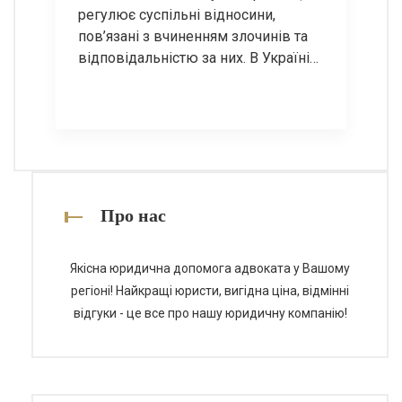
регулює суспільні відносини,
пов’язані з вчиненням злочинів та
відповідальністю за них. В Україні
кримінальне право визначається
Кримінальним кодексом, який
встановлює, які діяння вважаються
злочинами, а також які покарання
можуть бути застосовані до осіб, які
їх вчинили. Основні поняття
кримінального права Кримінальне
Про нас
право базується на ряді ключових
[…]
Якісна юридична допомога адвоката у Вашому
регіоні! Найкращі юристи, вигідна ціна, відмінні
відгуки - це все про нашу юридичну компанію!