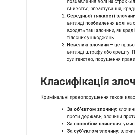
позбавлення волі на строк бі
вбивство, зґвалтування, крад
Середньої тяжкості злочин
вигляді позбавлення волі на 
входять такі злочини, як кра
тілесних ушкоджень.
Невеликі злочини
– це право
вигляді штрафу або арешту. 
хуліганство, порушення прав
Класифікація злоч
Кримінальні правопорушення також клас
За об’єктом злочину:
злочини
проти держави, злочини прот
За способом вчинення:
умисн
За суб’єктом злочину:
злочин