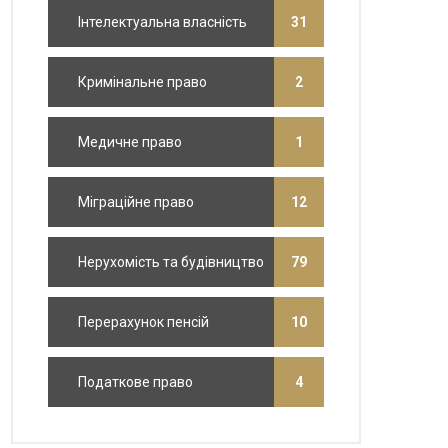
Інтелектуальна власність
31
Кримінальне право
2
Медичне право
1
Міграційне право
12
Нерухомість та будівництво
79
Перерахунок пенсій
10
Податкове право
4