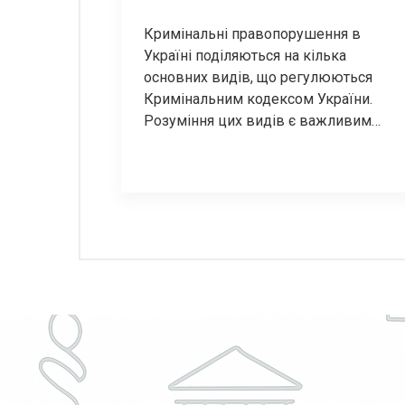
Кримінальні правопорушення в
Україні поділяються на кілька
основних видів, що регулюються
Кримінальним кодексом України.
Розуміння цих видів є важливим
для кожного громадянина, оскільки
це допомагає усвідомити, які дії
можуть бути визнані злочинними, а
також які наслідки можуть настати
за їх вчинення. Основні види
кримінальних правопорушень
Згідно з Кримінальним кодексом
України, кримінальні
правопорушення поділяються на
три […]