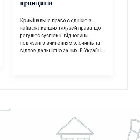
принципи
Кримінальне право є однією з
найважливіших галузей права, що
регулює суспільні відносини,
пов’язані з вчиненням злочинів та
відповідальністю за них. В Україні
кримінальне право визначається
Кримінальним кодексом, який
встановлює, які діяння вважаються
злочинами, а також які покарання
можуть бути застосовані до осіб, які
їх вчинили. Основні поняття
кримінального права Кримінальне
право базується на ряді ключових
[…]