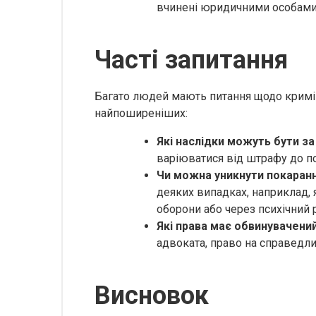
вчинені юридичними особами
Часті запитання
Багато людей мають питання щодо кримі
найпоширеніших:
Які наслідки можуть бути з
варіюватися від штрафу до по
Чи можна уникнути покаранн
деяких випадках, наприклад, 
оборони або через психічний 
Які права має обвинувачени
адвоката, право на справедли
Висновок