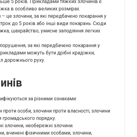
льше 5 років. Прикладами тяжких злочинів є
іжка в особливо великих розмірах.
и
– це злочини, за які передбачено покарання у
строк до 5 років або інші види покарань. Сюди
діжка, шахрайство, умисне заподіяння легких
порушення, за які передбачено покарання у
Прикладами можуть бути дрібні крадіжки,
ил дорожнього руху.
инів
ифікуються за різними ознаками:
 проти особи, злочини проти власності, злочини
и громадського порядку.
і злочини, необережні злочини.
и, вчинені фізичними особами, злочини,