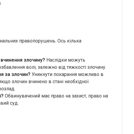
.
нальних правопорушень. Ось кілька
а вчинення злочину?
Наслідки можуть
збавлення волі, залежно від тяжкості злочину.
я за злочин?
Уникнути покарання можливо в
якщо злочин вчинено в стані необхідної
розлад.
й?
Обвинувачений має право на захист, право на
вий суд.