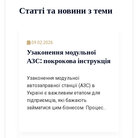
Статті та новини з теми
09.02.2026
Узаконення модульної
АЗС: покрокова інструкція
Узаконення модульної
автозаправної станції (АЗС) в
Україні є важливим етапом для
підприємців, які бажають
займатися цим бізнесом. Процес
може бути досить складним, але з
правильним підходом і знанням
необхідних етапів, ви зможете
успішно пройти всі етапи