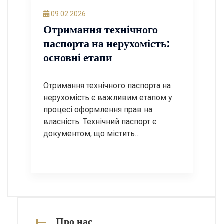
легалізації. У цьому пості ми
09.02.2026
розглянемо покрокову інструкцію
Отримання технічного
щодо узаконення модульної АЗС, а
паспорта на нерухомість:
також відповімо на найчастіші
основні етапи
запитання. Крок […]
Отримання технічного паспорта на
нерухомість є важливим етапом у
процесі оформлення прав на
власність. Технічний паспорт є
документом, що містить
інформацію про об’єкт нерухомості,
його характеристики, площу,
планування та інші важливі дані. У
цій статті ми розглянемо основні
етапи отримання технічного
паспорта, а також відповімо на
найпоширеніші запитання з цієї
Про нас