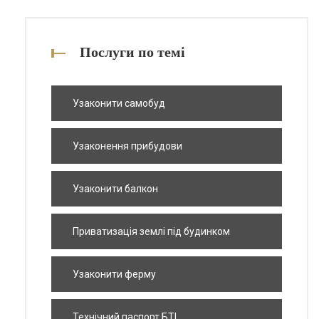
Послуги по темі
Узаконити самобуд
Узаконення прибудови
Узаконити балкон
Приватизація землі під будинком
Узаконити ферму
Технічний паспорт БТІ