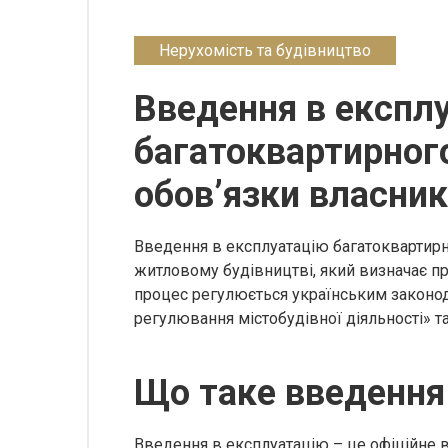
Нерухомість та будівництво
Введення в експл
багатоквартирного
обов’язки власник
Введення в експлуатацію багатоквартир
житловому будівництві, який визначає пра
процес регулюється українським законо
регулювання містобудівної діяльності» 
Що таке введення
Введення в експлуатацію – це офіційне в