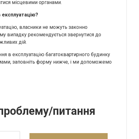
атися місцевими органами.
в експлуатацію?
луатацію, власники не можуть законно
ому випадку рекомендується звернутися до
жливих дій.
ня в експлуатацію багатоквартирного будинку
мами, заповніть форму нижче, і ми допоможемо
проблему/питання