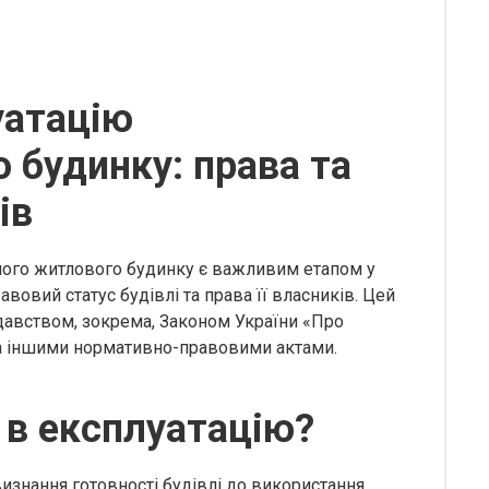
уатацію
 будинку: права та
ів
ного житлового будинку є важливим етапом у
вовий статус будівлі та права її власників. Цей
давством, зокрема, Законом України «Про
та іншими нормативно-правовими актами.
 в експлуатацію?
изнання готовності будівлі до використання.