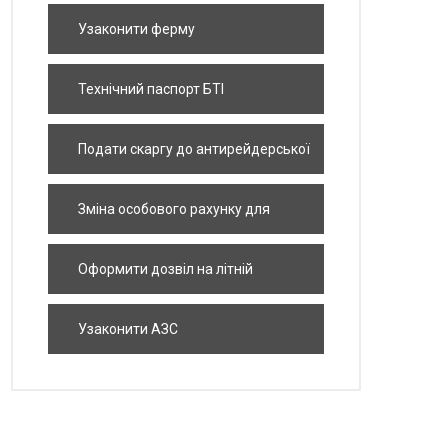
Узаконити ферму
Технічний паспорт БТІ
Подати скаргу до антирейдерської
комісії
Зміна особового рахунку для
приватизації квартири
Оформити дозвіл на літній
майданчик
Узаконити АЗС