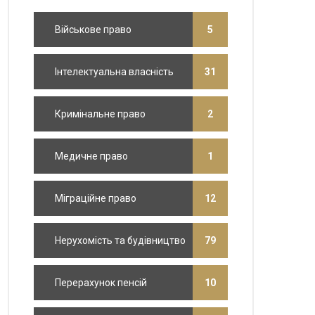
Військове право
5
Інтелектуальна власність
31
Кримінальне право
2
Медичне право
1
Міграційне право
12
Нерухомість та будівництво
79
Перерахунок пенсій
10