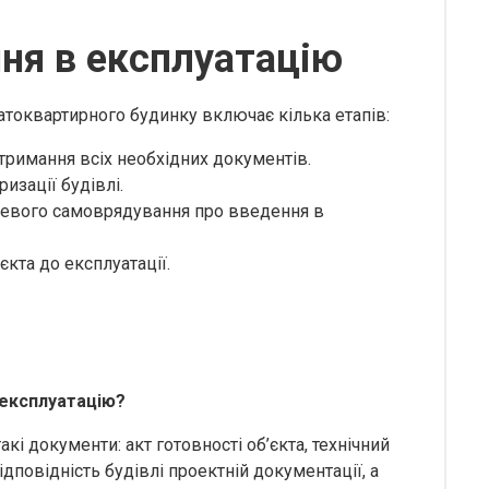
ня в експлуатацію
токвартирного будинку включає кілька етапів:
тримання всіх необхідних документів.
изації будівлі.
цевого самоврядування про введення в
єкта до експлуатації.
 експлуатацію?
кі документи: акт готовності об’єкта, технічний
дповідність будівлі проектній документації, а