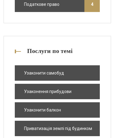
Податкове право
4
Послуги по темі
Узаконити самобуд
Узаконення прибудови
Узаконити балкон
Приватизація землі під будинком