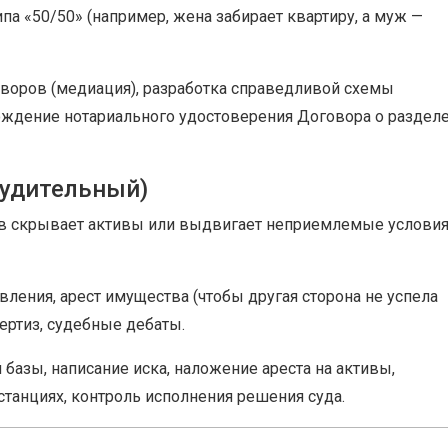
па «50/50» (например, жена забирает квартиру, а муж —
оров (медиация), разработка справедливой схемы
вождение нотариального удостоверения Договора о раздел
нудительный)
гов скрывает активы или выдвигает неприемлемые услови
вления, арест имущества (чтобы другая сторона не успела
пертиз, судебные дебаты.
базы, написание иска, наложение ареста на активы,
станциях, контроль исполнения решения суда.