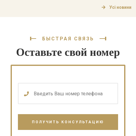
этикой медицинской практики и ответственностью
Усі новини
медицинских работников. Основные аспекты
медицинского права Медицинское право в Украине
состоит из нескольких ключевых аспектов, которые
стоит рассмотреть более […]
БЫСТРАЯ СВЯЗЬ
Оставьте свой номер