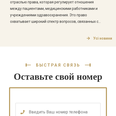
отраслью права, которая регулирует отношения
между пациентами, медицинскими работниками и
учреждениями здравоохранения. Это право
охватывает широкий спектр вопросов, связанных с
обеспечением медицинских услуг, правами пациентов,
этикой медицинской практики и ответственностью
Усі новини
медицинских работников. Основные аспекты
медицинского права Медицинское право в Украине
состоит из нескольких ключевых аспектов, которые
стоит рассмотреть более […]
БЫСТРАЯ СВЯЗЬ
Оставьте свой номер