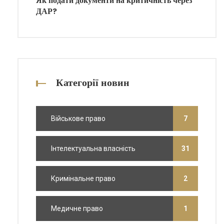
Як подати документи на критичність через
ДАР?
Категорії новин
Військове право
7
Інтелектуальна власність
31
Кримінальне право
2
Медичне право
1