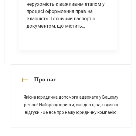
нерухомість є важливим етапом у
процесі оформлення прав на
власність. Технічний паспорт є
документом, що містить
інформацію про об’єкт нерухомості,
його характеристики, площу,
планування та інші важливі дані. У
цій статті ми розглянемо основні
етапи отримання технічного
паспорта, а також відповімо на
найпоширеніші запитання з цієї
Про нас
теми. Етапи отримання технічного
паспорта […]
Якісна юридична допомога адвоката у Вашому
регіоні! Найкращі юристи, вигідна ціна, відмінні
відгуки - це все про нашу юридичну компанію!