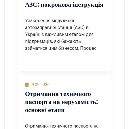
АЗС: покрокова інструкція
Узаконення модульної
автозаправної станції (АЗС) в
Україні є важливим етапом для
підприємців, які бажають
займатися цим бізнесом. Процес
може бути досить складним, але з
правильним підходом і знанням
необхідних етапів, ви зможете
успішно пройти всі етапи
легалізації. У цьому пості ми
09.02.2026
розглянемо покрокову інструкцію
Отримання технічного
щодо узаконення модульної АЗС, а
паспорта на нерухомість:
також відповімо на найчастіші
основні етапи
запитання. Крок […]
Отримання технічного паспорта на