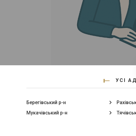
УСІ А
Берегівський р-н
Рахівсь
Мукачівський р-н
Тячівсь