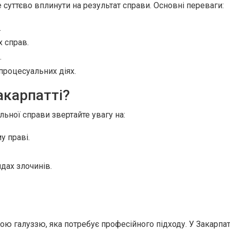
суттєво вплинути на результат справи. Основні переваги:
.
 справ.
.
роцесуальних діях.
акарпатті?
ьної справи звертайте увагу на:
у праві.
дах злочинів.
ю галуззю, яка потребує професійного підходу. У Закарпат