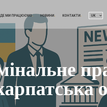
ДЕ МИ ПРАЦЮЄМО
НОВИНИ
КОНТАКТИ
інальне пр
карпатська о