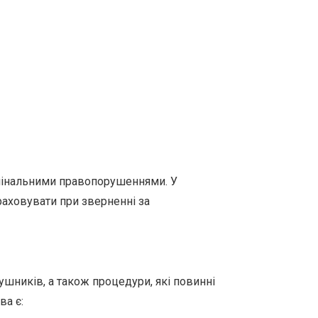
имінальними правопорушеннями. У
враховувати при зверненні за
ушників, а також процедури, які повинні
ва є: