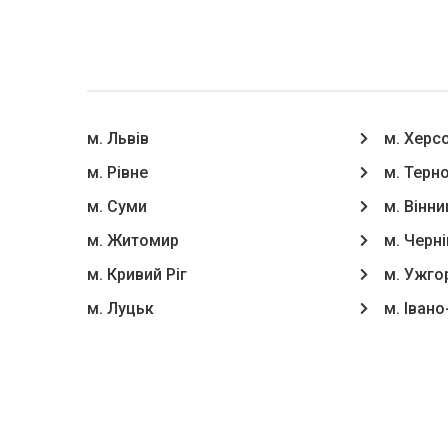
м. Львів
м. Херс
м. Рівне
м. Терн
м. Суми
м. Вінни
м. Житомир
м. Черні
м. Кривий Ріг
м. Ужго
м. Луцьк
м. Іван