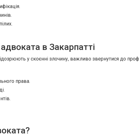
ифікація.
инів.
ілих.
адвоката в Закарпатті
ідозрюють у скоєнні злочину, важливо звернутися до проф
льного права.
і.
нтів.
воката?