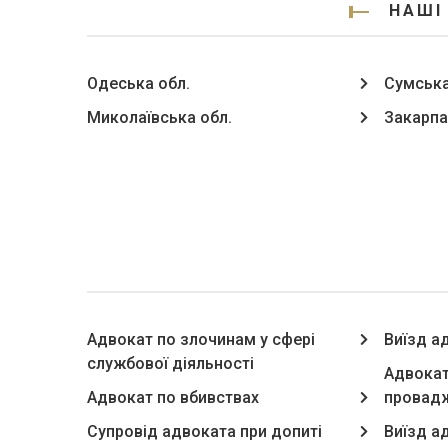
НАШІ
Одеська обл.
Сумська
Миколаївська обл.
Закарпа
Адвокат по злочинам у сфері
Виїзд а
службової діяльності
Адвокат
Адвокат по вбивствах
провадж
Супровід адвоката при допиті
Виїзд ад