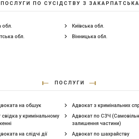
 ПОСЛУГИ ПО СУСІДСТВУ З ЗАКАРПАТСЬКА
 обл.
Київська обл.
тська обл.
Вінницька обл.
ПОСЛУГИ
двоката на обшук
Адвокат з кримінальних сп
 свідка у кримінальному
Адвокат по СЗЧ (Самовіль
енні
залишення частини)
воката на слідчі дії
Адвокат по шахрайству