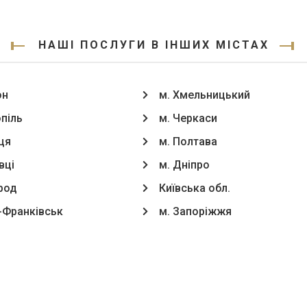
НАШІ ПОСЛУГИ В ІНШИХ МІСТАХ
он
м. Хмельницький
опіль
м. Черкаси
ця
м. Полтава
вці
м. Дніпро
род
Київська обл.
о-Франківськ
м. Запоріжжя