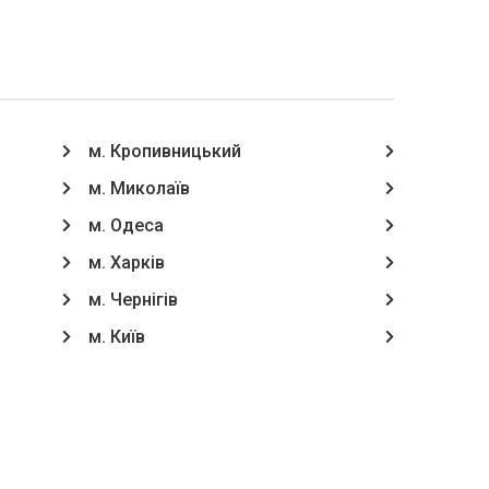
м. Кропивницький
м. Миколаїв
м. Одеса
м. Харків
м. Чернігів
м. Київ