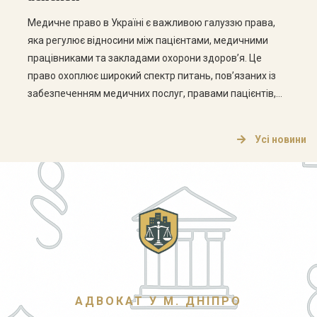
Медичне право в Україні є важливою галуззю права,
яка регулює відносини між пацієнтами, медичними
працівниками та закладами охорони здоров’я. Це
право охоплює широкий спектр питань, пов’язаних із
забезпеченням медичних послуг, правами пацієнтів,
етикою медичної практики та відповідальністю
медичних працівників. Основні аспекти медичного
Усі новини
права Медичне право в Україні складається з кількох
ключових аспектів, які варто розглянути […]
АДВОКАТ У М. ДНІПРО