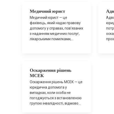
Медичний юрист
Адв
Медичний юрист — це
Адво
фахівець, який надає правову
юрид
допомогу у справах, пов’язаних
потр
з наданням медичних послуг,
оска
лікарськими помилками,
прох
правами пацієнтів та
та о
відповідальністю медичних
гара
закладів. Ми допомагаємо
підг
оцінити правову ситуацію,
сфор
зібрати доказову базу,
супр
Оскарження рішень
врегулювати спір у досудовому
мед
МСЕК
порядку або представляємо
орга
інтереси клієнта у суді. Коли
інте
Оскарження рішень МСЕК — це
потрібен медичний юрист
Коли
юридична допомога у
неналежне або неякісне
інва
випадках, коли особа не
надання медичної допомоги;
вста
погоджується з встановленою
погіршення стану […]
інва
групою інвалідності, відмовою
ріше
у її встановленні або