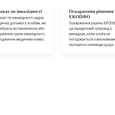
окат по інвалідності
Оскарження рішення
ЕКОПФО
кат по інвалідності надає
ичну допомогу особам, які
Оскарження рішень ЕКОП
ебують встановлення або
це юридичний супровід у
рження групи інвалідності,
випадках, коли особа не
одження медичних комісій
погоджується з висновка
тримання соціальних
експертної команди щодо
нтій. Ми допомагаємо
встановлення інвалідності
отувати документи,
ступеня втрати працездат
мувати правову позицію,
або потреби у соціальних
оводжуємо взаємодію з
послугах. Ми допомагаємо
ичними та державними
проаналізувати медичні
нами та представляємо
документи, підготувати
реси клієнта у разі спорів.
правову позицію та
 потрібен адвокат по
супроводжуємо процедур
лідності відмова у
перегляду рішення або
новленні групи
звернення до суду. Коли
лідності; незгода з
потрібне оскарження ЕКО
нням […]
відмова у встановленні
інвалідності; встановленн