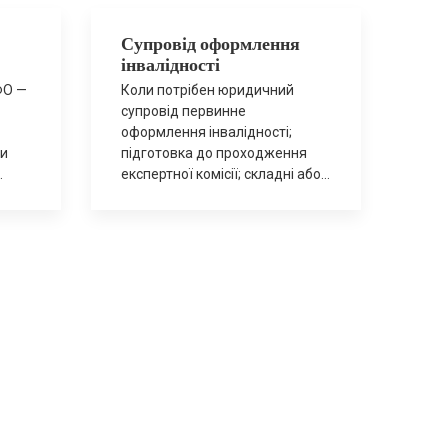
Супровід оформлення
інвалідності
ФО —
Коли потрібен юридичний
супровід первинне
оформлення інвалідності;
ми
підготовка до проходження
експертної комісії; складні або
,
хронічні захворювання, що
ності
потребують правильної
медичної аргументації; ризик
відмови або встановлення
нижчої групи; повторне
проходження огляду або
продовження інвалідності. Що
у
входить у супровід аналіз
медичної документації та
рекомендації щодо її
ПФО
доопрацювання; формування
юридичної позиції та
я
алгоритму дій; підготовка заяв,