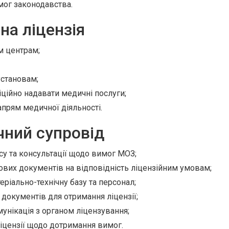
мог законодавства.
на ліцензія
м центрам;
установам;
ційно надавати медичні послуги;
апрям медичної діяльності.
чний супровід
су та консультації щодо вимог МОЗ;
ових документів на відповідність ліцензійним умовам;
еріально-технічну базу та персонал;
документів для отримання ліцензії;
мунікація з органом ліцензування;
ліцензії щодо дотримання вимог.