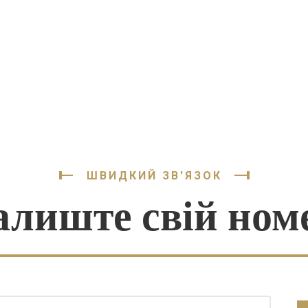
нижчої […]
ШВИДКИЙ ЗВ'ЯЗОК
алиште свій ном