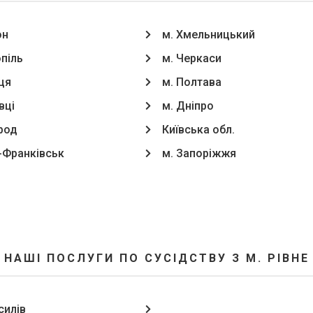
он
м. Хмельницький
опіль
м. Черкаси
ця
м. Полтава
вці
м. Дніпро
род
Київська обл.
о-Франківськ
м. Запоріжжя
НАШІ ПОСЛУГИ ПО СУСІДСТВУ З М. РІВНЕ
силів