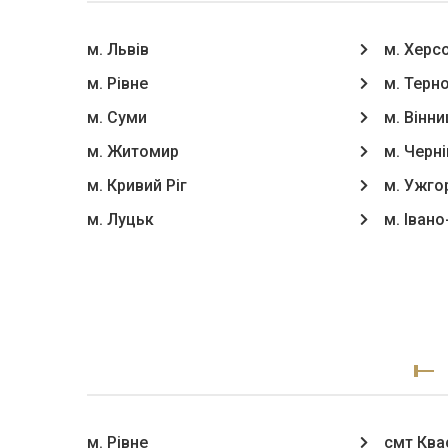
м. Львів
м. Херс
м. Рівне
м. Терн
м. Суми
м. Вінни
м. Житомир
м. Черні
м. Кривий Ріг
м. Ужго
м. Луцьк
м. Іван
м. Рівне
смт Ква