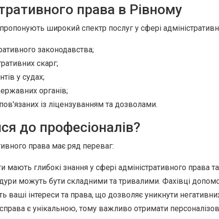
стративного права в Рівному
 пропонують широкий спектр послуг у сфері адміністративн
тративного законодавства;
тративних скарг;
тів у судах;
державних органів;
пов'язаних із ліцензуванням та дозволами.
ся до професіоналів?
тивного права має ряд переваг:
 мають глибокі знання у сфері адміністративного права т
ури можуть бути складними та тривалими. Фахівці допом
 ваші інтереси та права, що дозволяє уникнути негативних
права є унікальною, тому важливо отримати персоналізов