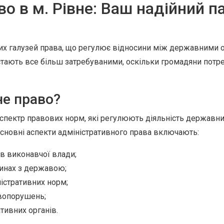
о в м. Рівне: Ваш надійний п
их галузей права, що регулює відносини між державними ор
 стають все більш затребуваними, оскільки громадяни пот
не право?
пектр правових норм, які регулюють діяльність державних 
Основні аспекти адміністративного права включають:
ів виконавчої влади;
синах з державою;
істративних норм;
авопорушень;
тивних органів.