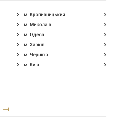
м. Кропивницький
м. Миколаїв
м. Одеса
м. Харків
м. Чернігів
м. Київ